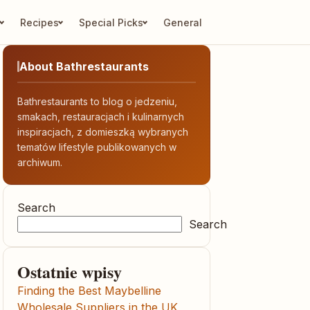
Recipes
Special Picks
General
About Bathrestaurants
Bathrestaurants to blog o jedzeniu,
smakach, restauracjach i kulinarnych
inspiracjach, z domieszką wybranych
tematów lifestyle publikowanych w
archiwum.
Search
Search
Ostatnie wpisy
Finding the Best Maybelline
Wholesale Suppliers in the UK