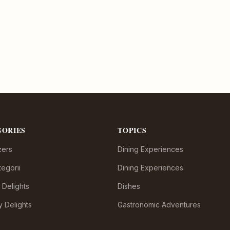
GORIES
TOPICS
zers
Dining Experiences
egorii
Dining Experiences.
 Delights
Dishes
y Delights
Gastronomic Adventures