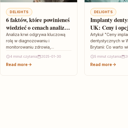
DELIGHTS
DELIGHTS
6 faktów, które powinieneś
Implanty denty
wiedzieć o cenach analiz
UK: Ceny i opc
krwi.
finansowania
Analiza krwi odgrywa kluczową
Artykuł "Ceny impl
rolę w diagnozowaniu i
dentystycznych w W
monitorowaniu zdrowia,
Brytanii: Co warto w
zapewniając lekarzom cenne
prezentuje informac
4 minut czytania
2025-01-30
5 minut czytania
2
informacje na temat stanu
popularności oraz 
Read more
Read more
organizmu pacjenta, takie jak
implantów dentysty
poziom komórek krwi,…
Podkreśla, że ceny