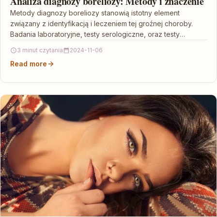
Analiza diagnozy boreliozy: Metody i znaczenie
Metody diagnozy boreliozy stanowią istotny element
związany z identyfikacją i leczeniem tej groźnej choroby.
Badania laboratoryjne, testy serologiczne, oraz testy
obrazowe, takie jak test…
3 minut czytania
2024-11-06
Read more