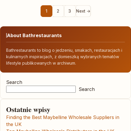
1
2
3
Next →
About Bathrestaurants
Bathrestaurants to blog o jedzeniu, smakach, restauracjach i
kulinarnych inspiracjach, z domieszką wybranych tematów
lifestyle publikowanych w archiwum.
Search
Search
Ostatnie wpisy
Finding the Best Maybelline Wholesale Suppliers in
the UK