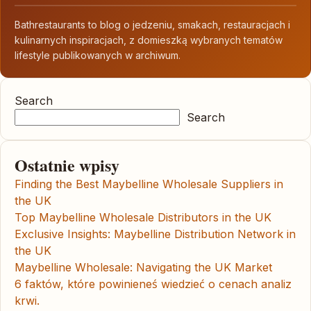
Bathrestaurants to blog o jedzeniu, smakach, restauracjach i
kulinarnych inspiracjach, z domieszką wybranych tematów
lifestyle publikowanych w archiwum.
Search
Search
Ostatnie wpisy
Finding the Best Maybelline Wholesale Suppliers in
the UK
Top Maybelline Wholesale Distributors in the UK
Exclusive Insights: Maybelline Distribution Network in
the UK
Maybelline Wholesale: Navigating the UK Market
6 faktów, które powinieneś wiedzieć o cenach analiz
krwi.