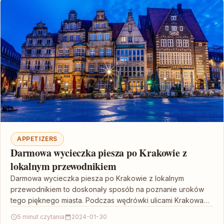
APPETIZERS
Darmowa wycieczka piesza po Krakowie z
lokalnym przewodnikiem
Darmowa wycieczka piesza po Krakowie z lokalnym
przewodnikiem to doskonały sposób na poznanie uroków
tego pięknego miasta. Podczas wędrówki ulicami Krakowa
będziesz miał okazję…
5 minut czytania
2024-01-30