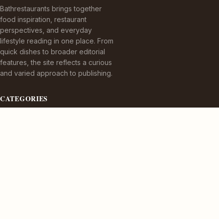
Bathrestaurants brings together
food inspiration, restaurant
perspectives, and everyday
lifestyle reading in one place. From
quick dishes to broader editorial
features, the site reflects a curious
and varied approach to publishing.
CATEGORIES
Appetizers
Bez kategorii
Cuisine Delights
Culinary Delights
TOPICS
Dining Experiences