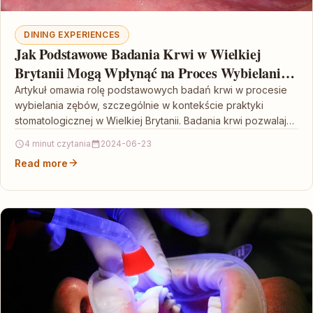
DINING EXPERIENCES
Jak Podstawowe Badania Krwi w Wielkiej
Brytanii Mogą Wpłynąć na Proces Wybielania
Zębów
Artykuł omawia rolę podstawowych badań krwi w procesie
wybielania zębów, szczególnie w kontekście praktyki
stomatologicznej w Wielkiej Brytanii. Badania krwi pozwalają
lekarzom dentystom ocenić…
4 minut czytania
2024-06-23
Read more