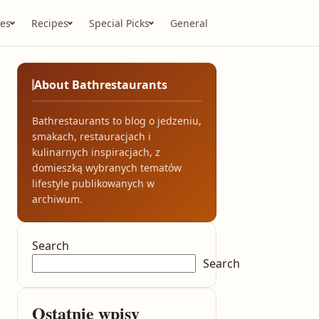
es
Recipes
Special Picks
General
About Bathrestaurants
Bathrestaurants to blog o jedzeniu,
smakach, restauracjach i
kulinarnych inspiracjach, z
domieszką wybranych tematów
lifestyle publikowanych w
archiwum.
Search
Search
Ostatnie wpisy